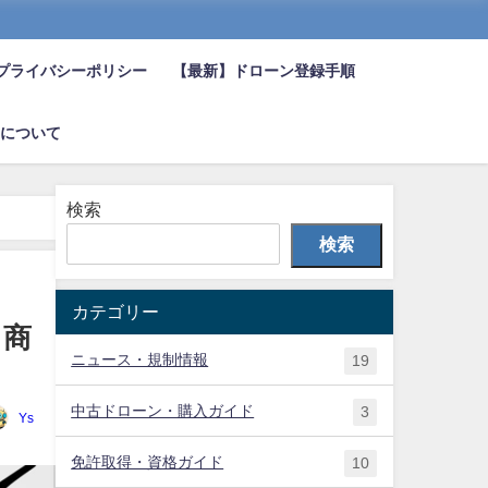
プライバシーポリシー
【最新】ドローン登録手順
について
検索
検索
カテゴリー
！商
ニュース・規制情報
19
中古ドローン・購入ガイド
3
Ys
免許取得・資格ガイド
10