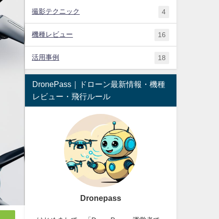
撮影テクニック
4
機種レビュー
16
活用事例
18
DronePass｜ドローン最新情報・機種
レビュー・飛行ルール
Dronepass