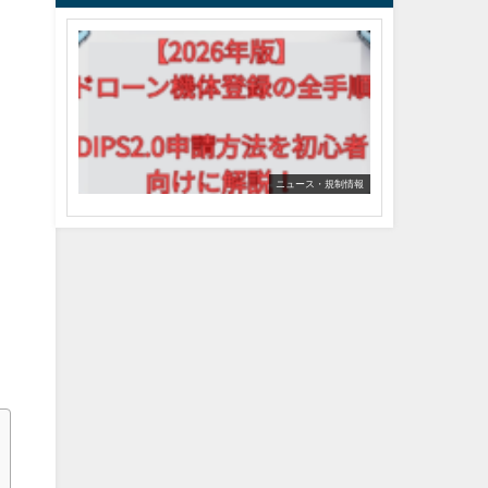
【2026
年
2026
版】
年
DIPS2.0
最
の
新
ロ
の
ド
グ
ロ
イ
ニュース・規制情報
ー
ン・
ン
機
機
体
体
登
登
録
録
ル
の
ー
ル
全
を
手
徹
順
底
解
を
説。
初
DIPS2.0
心
の
者
申
請
向