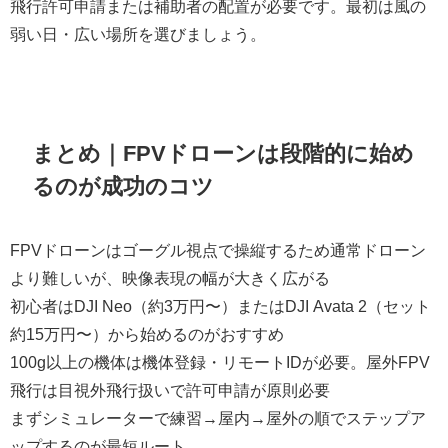
飛行許可申請または補助者の配置が必要です。最初は風の
弱い日・広い場所を選びましょう。
まとめ｜FPVドローンは段階的に始め
るのが成功のコツ
FPVドローンはゴーグル視点で操縦するため通常ドローン
より難しいが、映像表現の幅が大きく広がる
初心者はDJI Neo（約3万円〜）またはDJI Avata 2（セット
約15万円〜）から始めるのがおすすめ
100g以上の機体は機体登録・リモートIDが必要。屋外FPV
飛行は目視外飛行扱いで許可申請が原則必要
まずシミュレーターで練習→屋内→屋外の順でステップア
ップするのが最短ルート