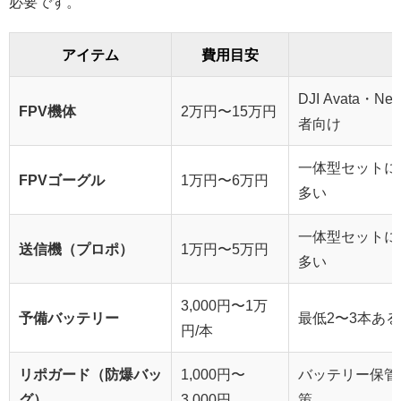
必要です。
アイテム
費用目安
DJI Avata
FPV機体
2万円〜15万円
者向け
一体型セットに
FPVゴーグル
1万円〜6万円
多い
一体型セットに
送信機（プロポ）
1万円〜5万円
多い
3,000円〜1万
予備バッテリー
最低2〜3本あ
円/本
リポガード（防爆バッ
1,000円〜
バッテリー保管
グ）
3,000円
策