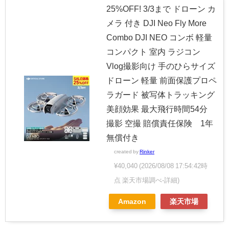
25%OFF! 3/3まで ドローン カ
メラ 付き DJI Neo Fly More
Combo DJI NEO コンボ 軽量
コンパクト 室内 ラジコン
Vlog撮影向け 手のひらサイズ
ドローン 軽量 前面保護プロペ
ラガード 被写体トラッキング
美顔効果 最大飛行時間54分
撮影 空撮 賠償責任保険 1年
無償付き
created by
Rinker
¥40,040
(2026/08/08 17:54:42時
点 楽天市場調べ-
詳細)
Amazon
楽天市場