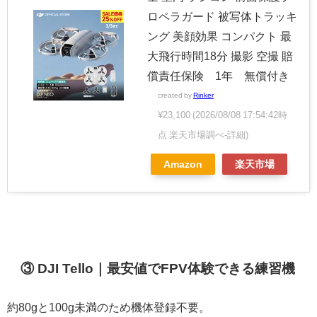
ロペラガード 被写体トラッキ
ング 美顔効果 コンパクト 最
大飛行時間18分 撮影 空撮 賠
償責任保険 1年 無償付き
created by
Rinker
¥23,100
(2026/08/08 17:54:42時
点 楽天市場調べ-
詳細)
Amazon
楽天市場
③ DJI Tello｜最安値でFPV体験できる練習機
約80gと100g未満のため機体登録不要。